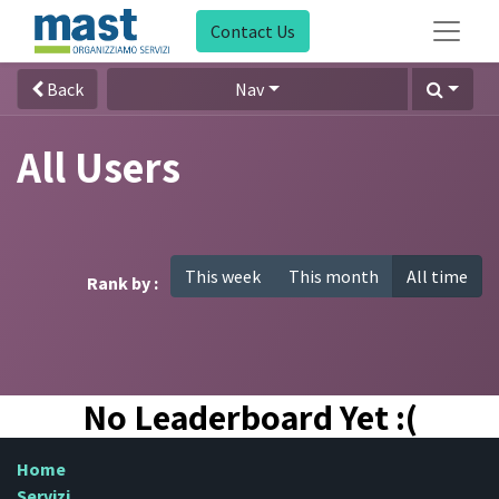
Contact Us
Back
Nav
All Users
This week
This month
All time
Rank by :
No Leaderboard Yet :(
Home
Servizi